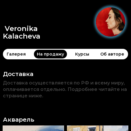
Veronika
Kalacheva
Галерея
На продажу
Курсы
Об авторе
Доставка
Доставка осуществляется по РФ и всему миру, 
оплачивается отдельно. Подробнее читайте на 
странице ниже.
Акварель