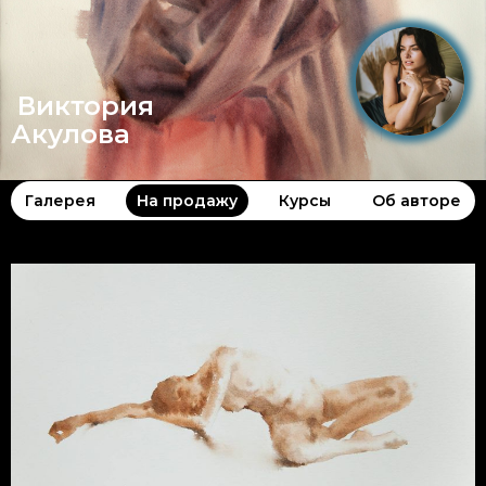
Виктория
Акулова
Галерея
На продажу
Курсы
Об авторе