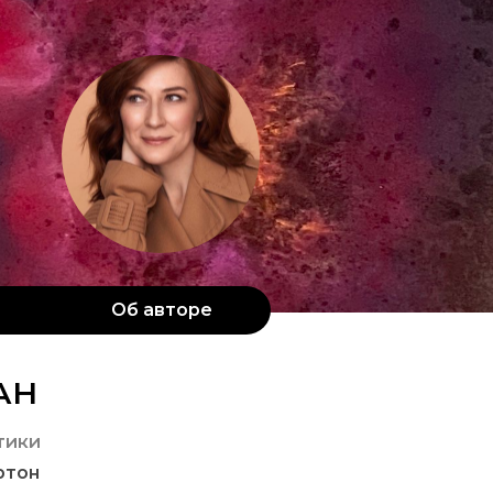
Об авторе
АН
тики
ртон