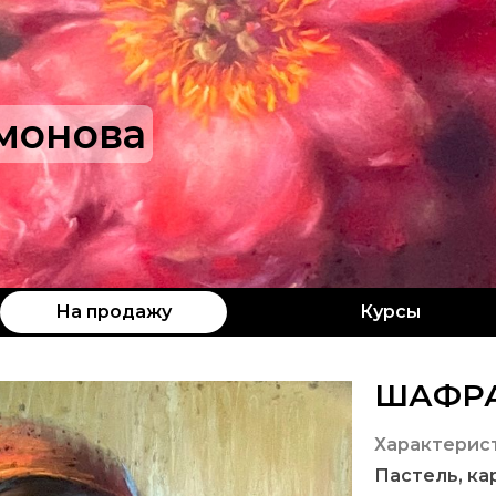
монова
На продажу
Курсы
ШАФР
Характерис
Пастель, ка